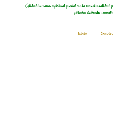
Calidad humana, espiritual y social con la más alta calidad p
y técnica dedicada a nuestr
Inicio
Nosotr
egunta o necesitas más información,
les está aquí para ayudarte.