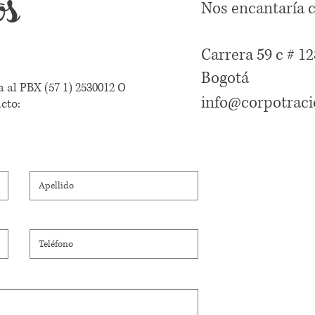
os
Nos encantaría 
Carrera 59 c # 12
Bogotá
a al PBX
(57 1) 2530012
O
info@corpotraci
cto: