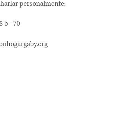
charlar personalmente:
8 b - 70
onhogargaby.org