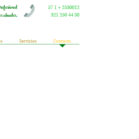
rofesional
57 1 + 2530012
os abuelos.
321 250 44 80
os
Servicios
Contacto
 nuestro